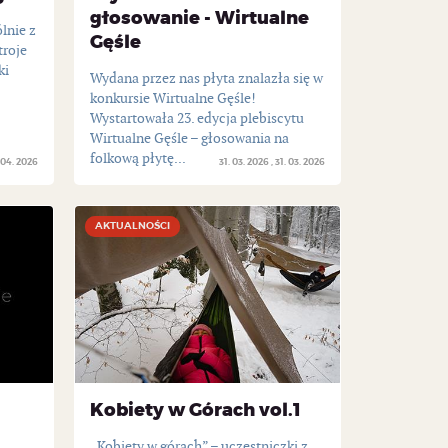
głosowanie - Wirtualne
lnie z
Gęśle
troje
ki
Wydana przez nas płyta znalazła się w
konkursie Wirtualne Gęśle!
Wystartowała 23. edycja plebiscytu
Wirtualne Gęśle – głosowania na
folkową płytę...
 04. 2026
31. 03. 2026
31. 03. 2026
AKTUALNOŚCI
AKTUALNOŚCI
Kobiety w Górach vol.1
„Kobiety w górach” – uczestniczki z