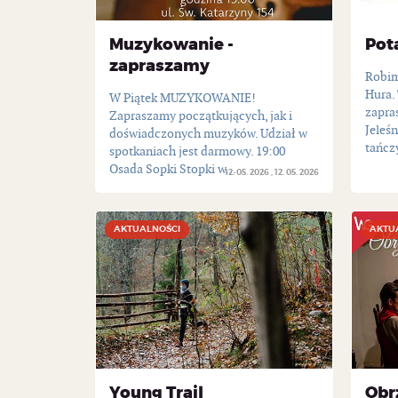
Muzykowanie -
Pot
zapraszamy
Robim
Hura. 
W Piątek MUZYKOWANIE!
zapra
Zapraszamy początkujących, jak i
Jeleśn
doświadczonych muzyków. Udział w
tańcz
spotkaniach jest darmowy. 19:00
Osada Sopki Stopki w...
12. 05. 2026
12. 05. 2026
AKTUALNOŚCI
AKTUALNOŚCI
AKTU
AKTU
Young Trail
Obr