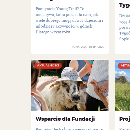
Tyg
Pamiętacie Young Trail? To
inicjatywa, która pokazała nam, jak
Dzisi
wiele dobrego mogą dawać dzieciom i
wyjąt
młodzieży aktywności w górach.
poświ
Dlatego w tym roku...
Tygod
Sopki 
10. 04. 2026
10. 04. 2026
AKTUALNOŚCI
AKTUALNOŚCI
AKTU
AKTU
Wsparcie dla Fundacji
Pro
Pamiętaj! Jeśli chcesz wesprzeć nasze
Projek