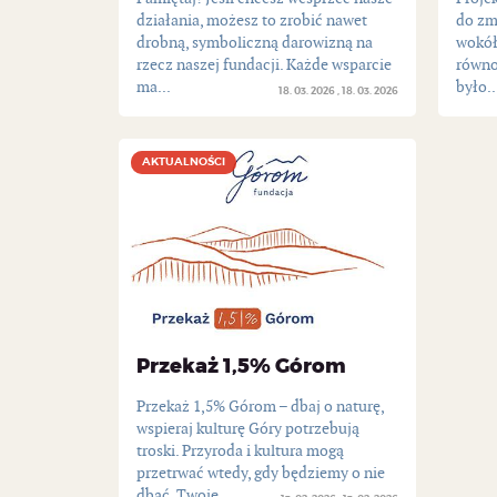
działania, możesz to zrobić nawet
do zm
drobną, symboliczną darowizną na
wokół
rzecz naszej fundacji. Każde wsparcie
równo
ma...
było..
18. 03. 2026
18. 03. 2026
AKTUALNOŚCI
AKTUALNOŚCI
Przekaż 1,5% Górom
Przekaż 1,5% Górom – dbaj o naturę,
wspieraj kulturę Góry potrzebują
troski. Przyroda i kultura mogą
przetrwać wtedy, gdy będziemy o nie
dbać. Twoje...