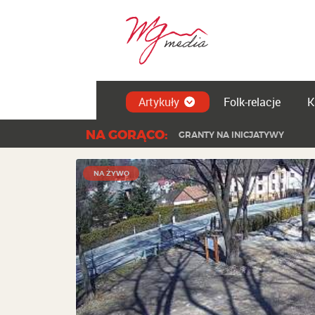
Artykuły
Folk-relacje
K
NA GORĄCO:
GRANTY NA INICJATYWY
NA ŻYWO