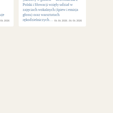
Polski i Słowacji wzięły udział w
zajęciach wokalnych (śpiew i emisja
uje
głosu) oraz warsztatach
rękodzielniczych....
 03. 2026
03. 03. 2026
03. 03. 2026