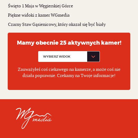
Święto 1 Maja w Węgierskiej Górce
Piękne widoki z kamer WGmedia
Czarny Staw Gąsienicowy, który okazał się być biały
Mamy obecnie 25 aktywnych kamer!
Zauważyłeś coś ciekawego na kamerze, a może coś nie
działa poprawnie. Czekamy na Twoje informacje!