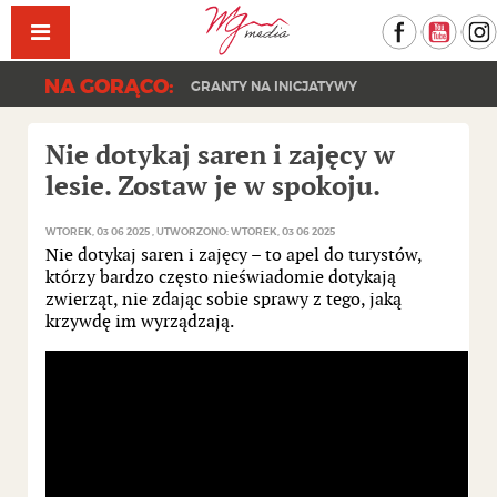
Facebook
YouT
NA GORĄCO:
GRANTY NA INICJATYWY
Nie dotykaj saren i zajęcy w
lesie. Zostaw je w spokoju.
WTOREK, 03 06 2025
UTWORZONO: WTOREK, 03 06 2025
Nie dotykaj saren i zajęcy – to apel do turystów,
którzy bardzo często nieświadomie dotykają
zwierząt, nie zdając sobie sprawy z tego, jaką
krzywdę im wyrządzają.